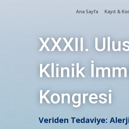
Ana Sayfa
Kayıt & Ko
XXXII. Ulus
Klinik İmm
Kongresi
Veriden Tedaviye: Aler