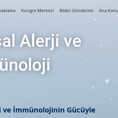
naklama
Kongre Merkezi
Bildiri Gönderimi
Ana Konu
al Alerji ve
ünoloji
ji ve İmmünolojinin Gücüyle