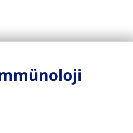
 İmmünoloji