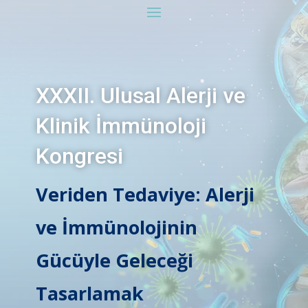
XXXII. Ulusal Alerji ve
Klinik İmmünoloji
Kongresi
Veriden Tedaviye: Alerji
ve İmmünolojinin
Gücüyle Geleceği
Tasarlamak